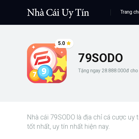
Trang ch
5.0
79SODO
Tặng ngay 28.888.000đ cho
Nhà cái 79SODO là địa chỉ cá cược uy t
tốt nhất, uy tín nhất hiện nay.