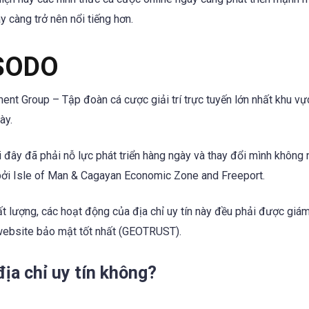
y càng trở nên nổi tiếng hơn.
9SODO
ent Group – Tập đoàn cá cược giải trí trực tuyến lớn nhất khu vự
ày.
đây đã phải nỗ lực phát triển hàng ngày và thay đổi mình không 
bởi Isle of Man & Cagayan Economic Zone and Freeport.
t lượng, các hoạt động của địa chỉ uy tín này đều phải được giám
 website bảo mật tốt nhất (GEOTRUST).
ịa chỉ uy tín không?