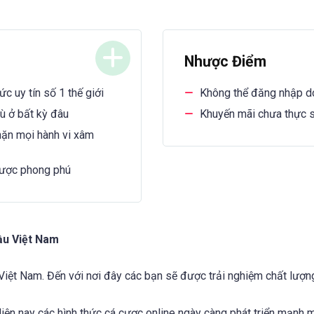
Nhược Điểm
 uy tín số 1 thế giới
Không thể đăng nhập d
ù ở bất kỳ đâu
Khuyến mãi chưa thực s
hặn mọi hành vi xâm
 cược phong phú
ầu Việt Nam
iệt Nam. Đến với nơi đây các bạn sẽ được trải nghiệm chất lượng d
n nay các hình thức cá cược online ngày càng phát triển mạnh mẽ.