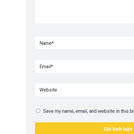
Save my name, email, and website in this b