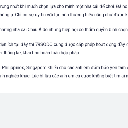
rọng nhất khi muốn chọn lựa cho mình một nhà cái để chơi. Đã hoạ
ông ạ. Chỉ có sự uy tín với tạo nên thương hiệu cũng như được 
u những nhà cái Châu Á do những hiệp hội có thẩm quyền bình chọn 
tiện ích tại đây thì 79SODO cũng được cấp phép hoạt động đầy đủ
a, thống kê, khai báo hoàn toàn hợp pháp.
nd, Philippines, Singapore khiến cho các anh em đảm bảo yên tâm đ
nh nghiệp khác. Lúc bị lừa các anh em cá cược không biết tìm ai