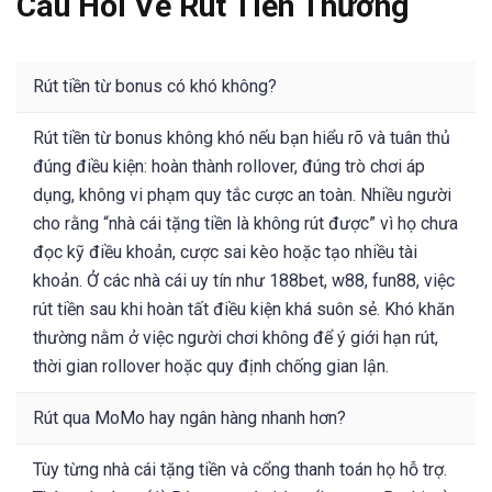
Câu Hỏi Về Rút Tiền Thưởng
Rút tiền từ bonus có khó không?
Rút tiền từ bonus không khó nếu bạn hiểu rõ và tuân thủ
đúng điều kiện: hoàn thành rollover, đúng trò chơi áp
dụng, không vi phạm quy tắc cược an toàn. Nhiều người
cho rằng “nhà cái tặng tiền là không rút được” vì họ chưa
đọc kỹ điều khoản, cược sai kèo hoặc tạo nhiều tài
khoản. Ở các nhà cái uy tín như 188bet, w88, fun88, việc
rút tiền sau khi hoàn tất điều kiện khá suôn sẻ. Khó khăn
thường nằm ở việc người chơi không để ý giới hạn rút,
thời gian rollover hoặc quy định chống gian lận.
Rút qua MoMo hay ngân hàng nhanh hơn?
Tùy từng nhà cái tặng tiền và cổng thanh toán họ hỗ trợ.