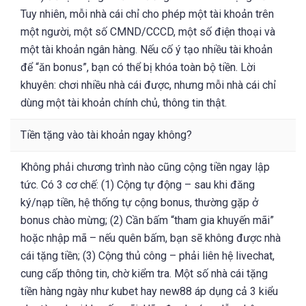
Tuy nhiên, mỗi nhà cái chỉ cho phép một tài khoản trên
một người, một số CMND/CCCD, một số điện thoại và
một tài khoản ngân hàng. Nếu cố ý tạo nhiều tài khoản
để “ăn bonus”, bạn có thể bị khóa toàn bộ tiền. Lời
khuyên: chơi nhiều nhà cái được, nhưng mỗi nhà cái chỉ
dùng một tài khoản chính chủ, thông tin thật.
Tiền tặng vào tài khoản ngay không?
Không phải chương trình nào cũng cộng tiền ngay lập
tức. Có 3 cơ chế: (1) Cộng tự động – sau khi đăng
ký/nạp tiền, hệ thống tự cộng bonus, thường gặp ở
bonus chào mừng; (2) Cần bấm “tham gia khuyến mãi”
hoặc nhập mã – nếu quên bấm, bạn sẽ không được nhà
cái tặng tiền; (3) Cộng thủ công – phải liên hệ livechat,
cung cấp thông tin, chờ kiểm tra. Một số nhà cái tặng
tiền hàng ngày như kubet hay new88 áp dụng cả 3 kiểu