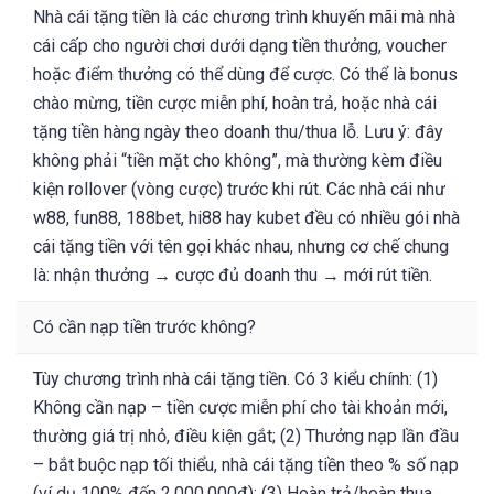
Nhà cái tặng tiền là các chương trình khuyến mãi mà nhà
cái cấp cho người chơi dưới dạng tiền thưởng, voucher
hoặc điểm thưởng có thể dùng để cược. Có thể là bonus
chào mừng, tiền cược miễn phí, hoàn trả, hoặc nhà cái
tặng tiền hàng ngày theo doanh thu/thua lỗ. Lưu ý: đây
không phải “tiền mặt cho không”, mà thường kèm điều
kiện rollover (vòng cược) trước khi rút. Các nhà cái như
w88, fun88, 188bet, hi88 hay kubet đều có nhiều gói nhà
cái tặng tiền với tên gọi khác nhau, nhưng cơ chế chung
là: nhận thưởng → cược đủ doanh thu → mới rút tiền.
Có cần nạp tiền trước không?
Tùy chương trình nhà cái tặng tiền. Có 3 kiểu chính: (1)
Không cần nạp – tiền cược miễn phí cho tài khoản mới,
thường giá trị nhỏ, điều kiện gắt; (2) Thưởng nạp lần đầu
– bắt buộc nạp tối thiểu, nhà cái tặng tiền theo % số nạp
(ví dụ 100% đến 2.000.000đ); (3) Hoàn trả/hoàn thua