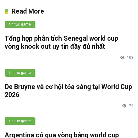
Read More
tin tức game
Tổng hợp phân tích Senegal world cup
vòng knock out uy tín đầy đủ nhất
103
tin tức game
De Bruyne và cơ hội tỏa sáng tại World Cup
2026
79
tin tức game
Argentina có qua vòng bảng world cup